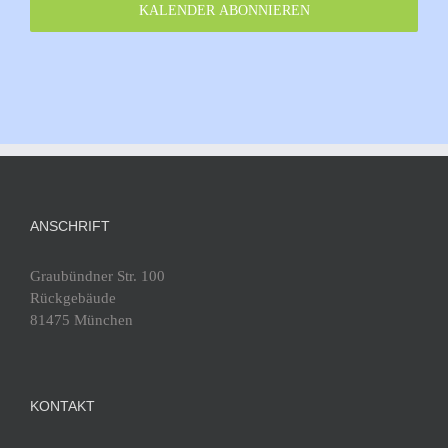
20
KALENDER ABONNIEREN
Februar 2023
Winterferien, kein Training
Walliser Schule
Walliser Str. 5, München
Fürstenried-West
20:15
-
20:45
MÄRZ
15
Abteilungswahl 2023, Mittwoch 15.
März, 20:15 Uhr
ANSCHRIFT
Walliser Schule
Walliser Str. 5, München
Fürstenried-West
Graubündner Str. 100
Rückgebäude
Montag, 3. April 2023
-
Freitag, 14. April
APR.
81475 München
3
2023
Osterferien vom 3. April bis 14. April
2023
KONTAKT
München