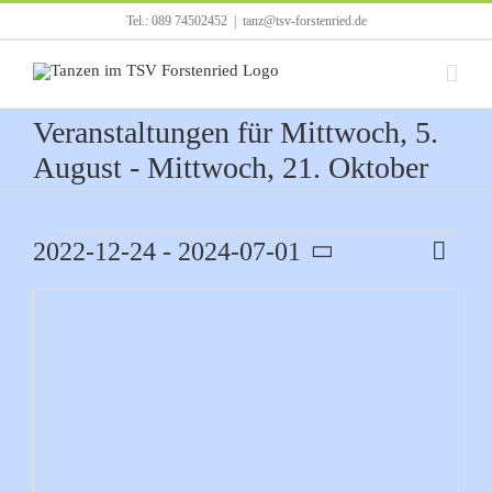
Zum
Tel.: 089 74502452
|
tanz@tsv-forstenried.de
Inhalt
springen
Veranstaltungen für Mittwoch, 5.
August - Mittwoch, 21. Oktober
Veranstaltungen
2022-12-24
 - 
2024-07-01
Verans
Karte
Ansicht
Ansich
Datum
Navigat
Naviga
auswählen.