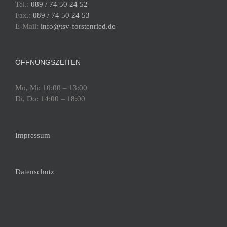
Tel.:
089 / 74 50 24 52
Fax.:
089 / 74 50 24 53
19:00
-
20:00
MAI
3
E-Mail:
info@tsv-forstenried.de
Abteilungsversammlung, 3. Mai 2023
Walliser Schule
Walliser Str. 5, München
Fürstenried-West
ÖFFNUNGSZEITEN
Dienstag, 30. Mai 2023
-
Freitag, 9. Juni
MAI
Mo, Mi: 10:00 – 13:00
30
2023
Di, Do: 14:00 – 18:00
Pfingstferien vom 30. Mai bis 9. Juni
2023
Impressum
Walliser Schule
Walliser Str. 5, München
Fürstenried-West
Datenschutz
20:00
-
22:00
JUNI
7
Ferienprogramm, Pfingsten 2023
Walliser Schule
Walliser Str. 5, München
Fürstenried-West