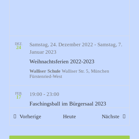
Samstag, 24. Dezember 2022
-
Samstag, 7.
DEZ.
24
Januar 2023
Weihnachtsferien 2022-2023
Walliser Schule
Walliser Str. 5, München
Fürstenried-West
19:00
-
23:00
FEB.
17
Faschingsball im Bürgersaal 2023
Bürgersaal Fürstenried-Ost
Züricher Str. 35,
Veranstaltungen
Veransta
Vorherige
Heute
Nächste
München Fürstenried-Ost
Montag, 20. Februar 2023
-
Freitag, 24.
FEB.