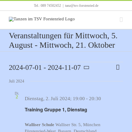
Zum
Tel.: 089 74502452
|
tanz@tsv-forstenried.de
Inhalt
springen
Veranstaltungen für Mittwoch, 5.
August - Mittwoch, 21. Oktober
Veranstaltungen
2024-07-01
 - 
2024-11-07
Verans
Liste
Ansicht
Ansich
Datum
Navigat
Naviga
Juli 2024
wählen.
Di.
2
Dienstag, 2. Juli 2024; 19:00
-
20:30
Training Gruppe 1, Dienstag
Walliser Schule
Walliser Str. 5, München
Fürstenried-West, Bayern, Deutschland