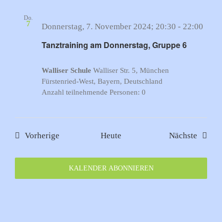
Do.
7
Tanz
Donnerstag, 7. November 2024; 20:30
-
22:00
am
Tanztraining am Donnerstag, Gruppe 6
Donn
Grup
Walliser Schule
Walliser Str. 5, München
6
Fürstenried-West, Bayern, Deutschland
Anzahl teilnehmende Personen: 0
Veranstaltungen
Verans
Vorherige
Heute
Nächste
KALENDER ABONNIEREN