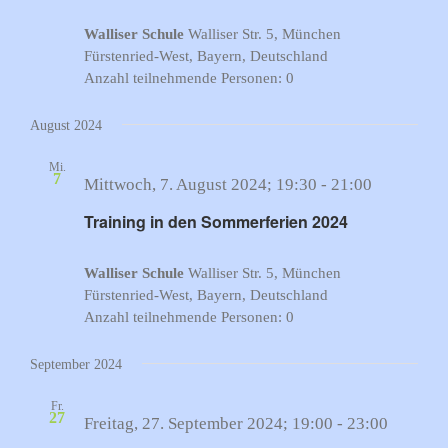
Walliser Schule
Walliser Str. 5, München
Fürstenried-West, Bayern, Deutschland
Anzahl teilnehmende Personen: 0
August 2024
Mi.
7
Training
Mittwoch, 7. August 2024; 19:30
-
21:00
in
Training in den Sommerferien 2024
den
Sommerfer
Walliser Schule
Walliser Str. 5, München
2024
Fürstenried-West, Bayern, Deutschland
Anzahl teilnehmende Personen: 0
September 2024
Fr.
27
Freitag, 27. September 2024; 19:00
-
23:00