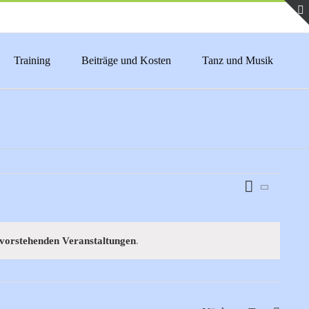
Training
Beiträge und Kosten
Tanz und Musik
Veranstaltu
Tag
Ansichten-
Ansichten-
Navigation
Navigation
vorstehenden Veranstaltungen
.