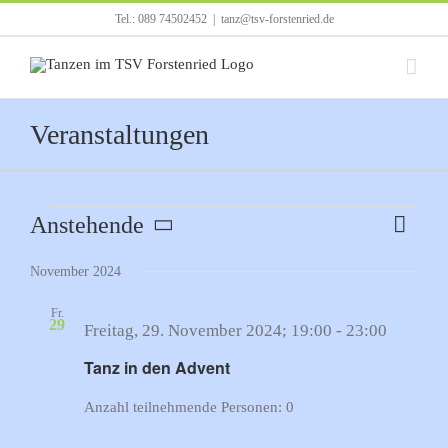
Zum
Tel.: 089 74502452
|
tanz@tsv-forstenried.de
Inhalt
springen
Veranstaltungen
Veranstaltungen
Anstehende
Verans
Liste
Ansicht
Ansich
Datum
Navigat
Naviga
November 2024
wählen.
Fr.
29
Freitag, 29. November 2024; 19:00
-
23:00
Tanz in den Advent
Anzahl teilnehmende Personen: 0