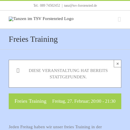
Zum
Tel.: 089 74502452
|
tanz@tsv-forstenried.de
Inhalt
springen
Freies Training
×
DIESE VERANSTALTUNG HAT BEREITS
STATTGEFUNDEN.
Freies Training
Freitag, 27. Februar; 20:00
-
21:30
Jeden Freitag haben wir unser freies Training in der