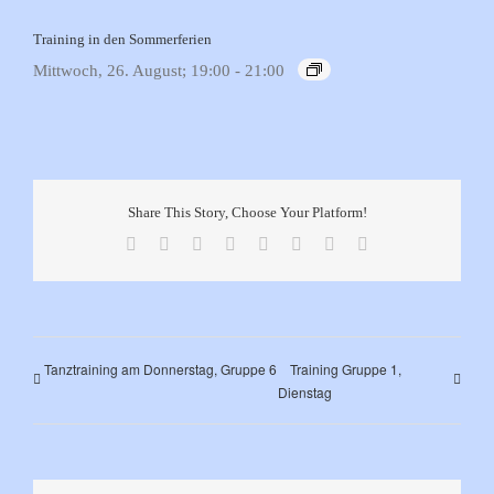
Training in den Sommerferien
Mittwoch, 26. August; 19:00
-
21:00
Share This Story, Choose Your Platform!
Facebook
X
Reddit
LinkedIn
Tumblr
Pinterest
Vk
E-
Mail
Tanztraining am Donnerstag, Gruppe 6
Training Gruppe 1,
Dienstag