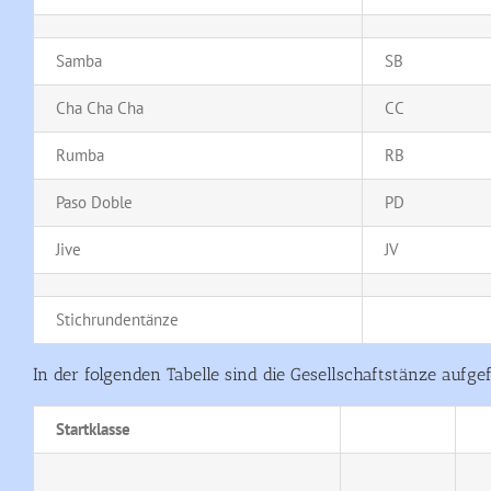
Samba
SB
Cha Cha Cha
CC
Rumba
RB
Paso Doble
PD
Jive
JV
Stichrundentänze
In der folgenden Tabelle sind die Gesellschaftstänze aufgef
Startklasse