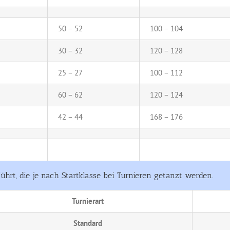
50 – 52
100 – 104
30 – 32
120 – 128
25 – 27
100 – 112
60 – 62
120 – 124
42 – 44
168 – 176
ührt, die je nach Startklasse bei Turnieren getanzt werden.
Turnierart
Standard