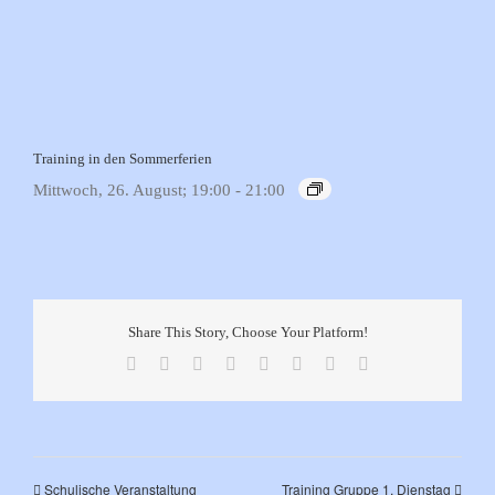
Training in den Sommerferien
Mittwoch, 26. August; 19:00
-
21:00
Share This Story, Choose Your Platform!
Facebook
X
Reddit
LinkedIn
Tumblr
Pinterest
Vk
E-
Mail
Schulische Veranstaltung
Training Gruppe 1, Dienstag