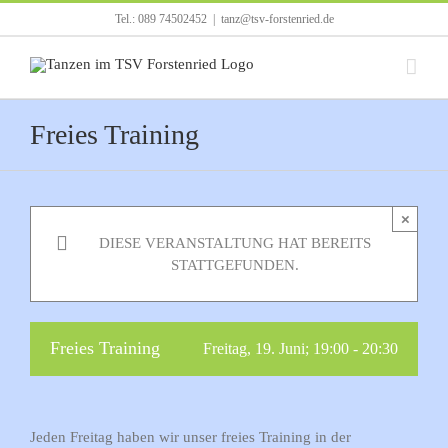
Zum
Tel.: 089 74502452
|
tanz@tsv-forstenried.de
Inhalt
springen
Freies Training
×
DIESE VERANSTALTUNG HAT BEREITS
STATTGEFUNDEN.
Freies Training
Freitag, 19. Juni; 19:00
-
20:30
Jeden Freitag haben wir unser freies Training in der