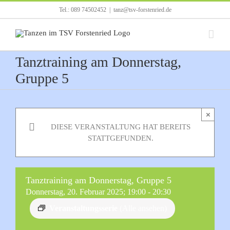
Zum
Tel.: 089 74502452
|
tanz@tsv-forstenried.de
Inhalt
springen
Tanztraining am Donnerstag,
Gruppe 5
×
DIESE VERANSTALTUNG HAT BEREITS
STATTGEFUNDEN.
Tanztraining am Donnerstag, Gruppe 5
Donnerstag, 20. Februar 2025; 19:00
-
20:30
Veranstaltungsserie
(Alle ansehen)