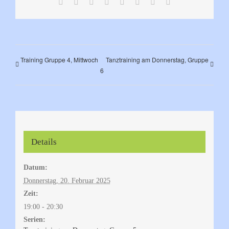
Facebook
X
Reddit
LinkedIn
Tumblr
Pinterest
Vk
E-
Mail
Training Gruppe 4, Mittwoch
Tanztraining am Donnerstag, Gruppe
6
Details
Datum:
Donnerstag, 20. Februar 2025
Zeit:
19:00 - 20:30
Serien: