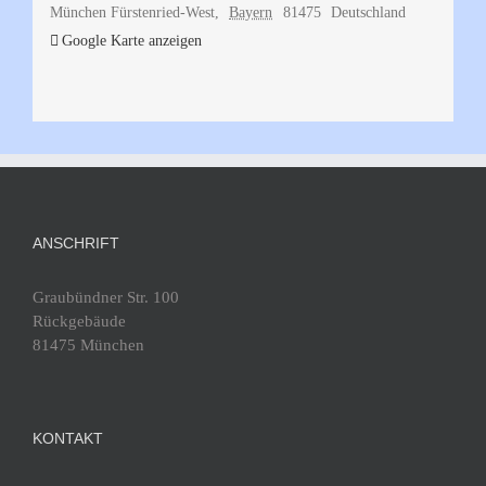
München Fürstenried-West
,
Bayern
81475
Deutschland
Google Karte anzeigen
ANSCHRIFT
Graubündner Str. 100
Rückgebäude
81475 München
KONTAKT