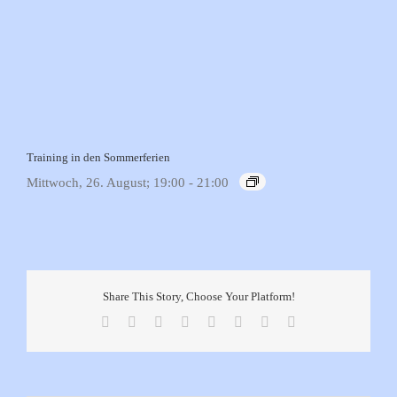
Training in den Sommerferien
Mittwoch, 26. August; 19:00
-
21:00
Share This Story, Choose Your Platform!
Facebook
X
Reddit
LinkedIn
Tumblr
Pinterest
Vk
E-
Mail