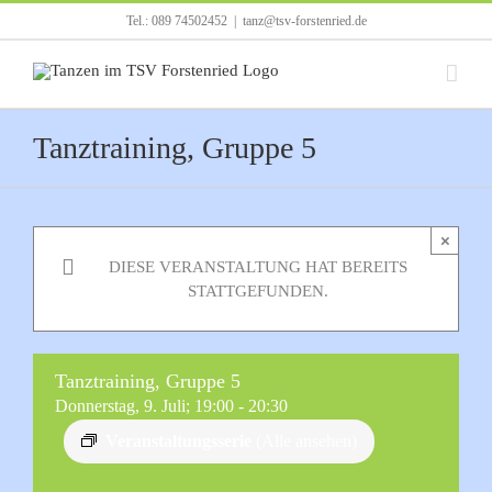
Zum
Tel.: 089 74502452
|
tanz@tsv-forstenried.de
Inhalt
springen
Tanztraining, Gruppe 5
×
DIESE VERANSTALTUNG HAT BEREITS
STATTGEFUNDEN.
Tanztraining, Gruppe 5
Donnerstag, 9. Juli; 19:00
-
20:30
Veranstaltungsserie
(Alle ansehen)