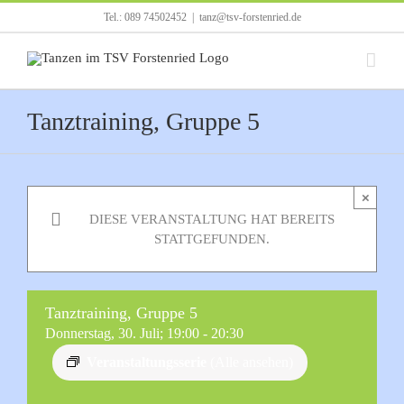
Zum
Tel.: 089 74502452
|
tanz@tsv-forstenried.de
Inhalt
springen
Tanztraining, Gruppe 5
×
DIESE VERANSTALTUNG HAT BEREITS
STATTGEFUNDEN.
Tanztraining, Gruppe 5
Donnerstag, 30. Juli; 19:00
-
20:30
Veranstaltungsserie
(Alle ansehen)