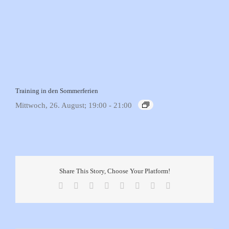
Training in den Sommerferien
Mittwoch, 26. August; 19:00
-
21:00
Share This Story, Choose Your Platform!
Facebook
X
Reddit
LinkedIn
Tumblr
Pinterest
Vk
E-
Mail