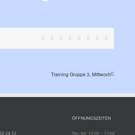
Facebook
X
Reddit
LinkedIn
Tumblr
Pinterest
Vk
E-
Mail
Training Gruppe 3, Mittwoch
ÖFFNUNGSZEITEN
 50 24 52
Mo, Mi: 10:00 – 13:00