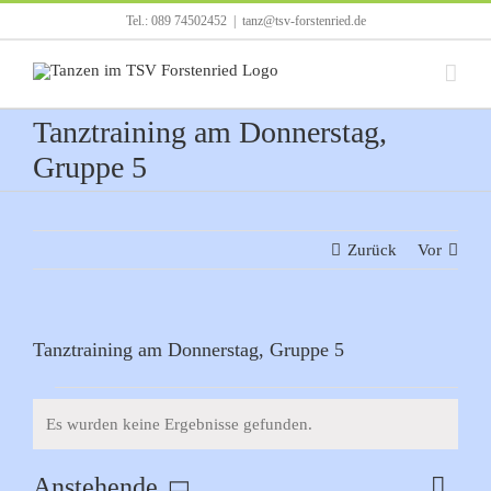
Zum
Tel.: 089 74502452
|
tanz@tsv-forstenried.de
Inhalt
springen
Tanztraining am Donnerstag,
Gruppe 5
Zurück
Vor
Tanztraining am Donnerstag, Gruppe 5
Veranstaltungen
Es wurden keine Ergebnisse gefunden.
Hinweis
Anstehende
Verans