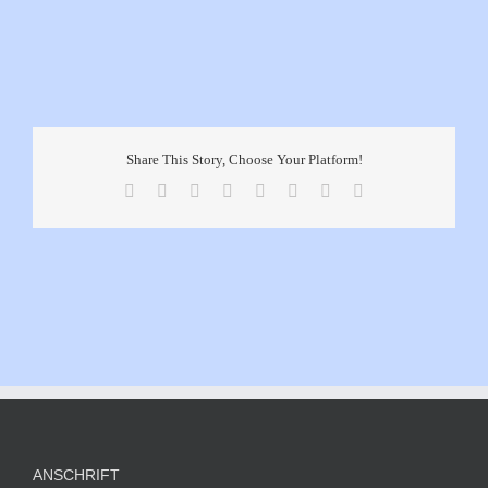
Share This Story, Choose Your Platform!
Facebook
X
Reddit
LinkedIn
Tumblr
Pinterest
Vk
E-
Mail
ANSCHRIFT