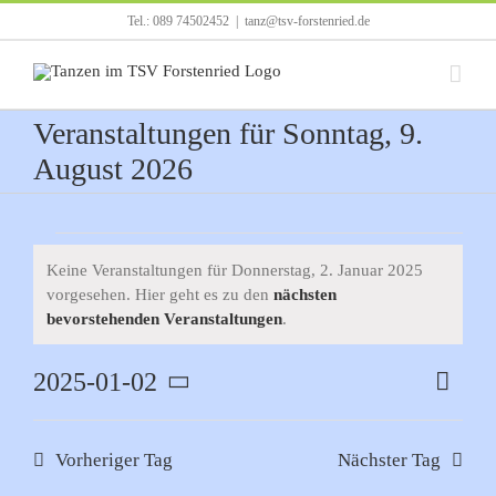
Zum
Tel.: 089 74502452
|
tanz@tsv-forstenried.de
Inhalt
springen
Veranstaltungen für Sonntag, 9.
August 2026
Veranstaltungen
Keine Veranstaltungen für Donnerstag, 2. Januar 2025
vorgesehen. Hier geht es zu den
nächsten
für
Hinweis
bevorstehenden Veranstaltungen
.
Donnerstag,
2025-01-02
Verans
Tag
Ansicht
2.
Ansich
Datum
Navigat
Naviga
wählen.
Januar
Vorheriger Tag
Nächster Tag