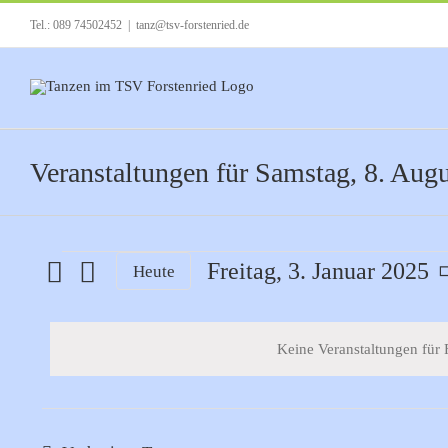
Zum
Tel.: 089 74502452
|
tanz@tsv-forstenried.de
Inhalt
springen
Veranstaltungen für Samstag, 8. Aug
Veranstaltungen
Freitag, 3. Januar 2025
Heute
Datum
für
wählen.
Keine Veranstaltungen für 
Freitag,
3.