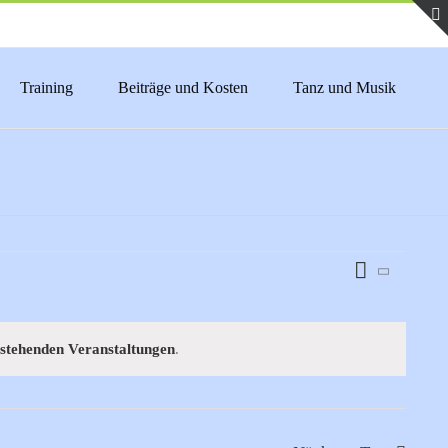
Training
Beiträge und Kosten
Tanz und Musik
Veranstaltu
Tag
Ansichten-
Ansichten-
Navigation
Navigation
stehenden Veranstaltungen
.