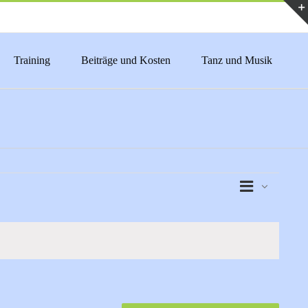
Training
Beiträge und Kosten
Tanz und Musik
Veranstaltu
Karte
Ansichten-
Ansichten-
Navigation
Navigation