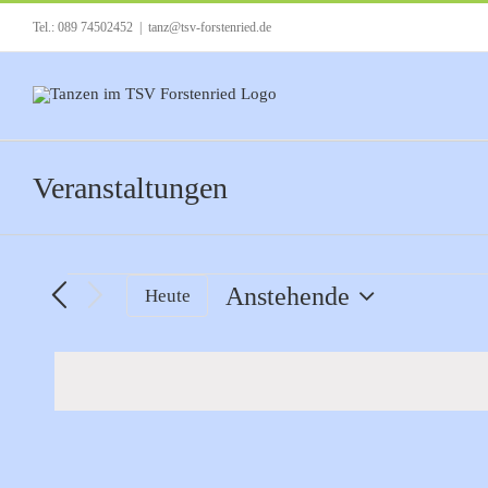
Zum
Tel.: 089 74502452
|
tanz@tsv-forstenried.de
Inhalt
springen
Veranstaltungen
Veranstaltungen
Anstehende
Heute
Datum
auswählen.