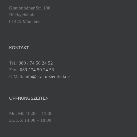
Graubündner Str. 100
20:00
Rückgebäude
81475 München
21:00
22:00
KONTAKT
23:00
0:00
Tel.:
089 / 74 50 24 52
Fax.:
089 / 74 50 24 53
E-Mail:
info@tsv-forstenried.de
ÖFFNUNGSZEITEN
Mo, Mi: 10:00 – 13:00
Di, Do: 14:00 – 18:00