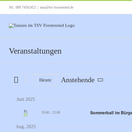
Zum
Tel.: 089 74502452
|
tanz@tsv-forstenried.de
Inhalt
springen
Veranstaltungen
Veranstaltungen
Anstehende
Heute
Datum
auswählen.
Juni 2025
Fr.
Sommerball im Bürge
19:00
-
23:00
27
Aug. 2025