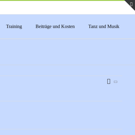
Training
Beiträge und Kosten
Tanz und Musik
Veranstaltu
Zusammenfas
Ansichten-
Ansichten-
Navigation
Navigation