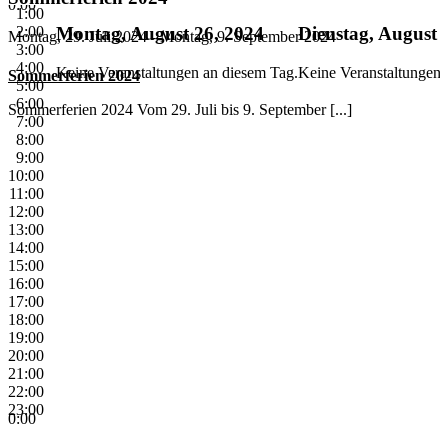
0:00
1:00
2:00
Montag, August 26, 2024
Dienstag, August 
Montag, 29. Juli 2024
-
Montag, 9. September 2024
3:00
4:00
Keine Veranstaltungen an diesem Tag.
Keine Veranstaltungen 
Sommerferien 2024
5:00
6:00
Sommerferien 2024 Vom 29. Juli bis 9. September [...]
7:00
8:00
9:00
10:00
11:00
12:00
13:00
14:00
15:00
16:00
17:00
18:00
19:00
20:00
21:00
22:00
23:00
0:00