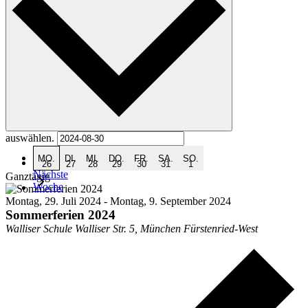
auswählen.
Vorherige
MO.
DI.
MI.
DO.
FR.
SA.
SO.
Woche
26
27
28
29
30
31
1
Nächste
Ganztägig
Woche
Montag, 29. Juli 2024
-
Montag, 9. September 2024
Sommerferien 2024
Walliser Schule
Walliser Str. 5, München Fürstenried-West