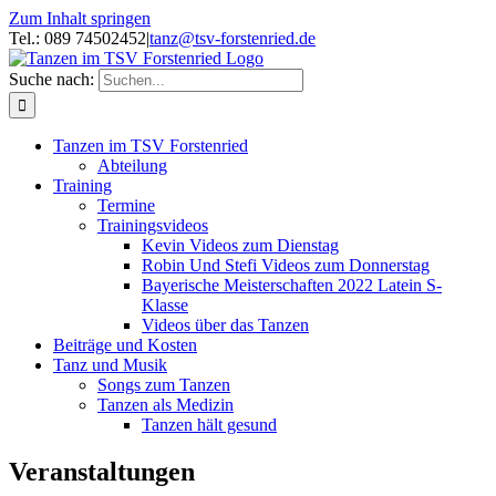
Zum Inhalt springen
Tel.: 089 74502452
|
tanz@tsv-forstenried.de
Suche nach:
Tanzen im TSV Forstenried
Abteilung
Training
Termine
Trainingsvideos
Kevin Videos zum Dienstag
Robin Und Stefi Videos zum Donnerstag
Bayerische Meisterschaften 2022 Latein S-
Klasse
Videos über das Tanzen
Beiträge und Kosten
Tanz und Musik
Songs zum Tanzen
Tanzen als Medizin
Tanzen hält gesund
Veranstaltungen