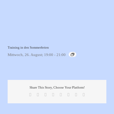
Training in den Sommerferien
Mittwoch, 26. August; 19:00
-
21:00
Share This Story, Choose Your Platform!
Facebook
X
Reddit
LinkedIn
Tumblr
Pinterest
Vk
E-
Mail