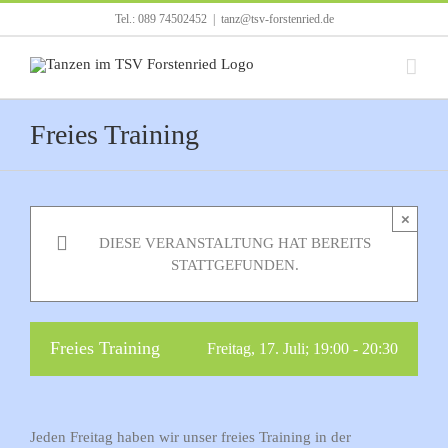
Zum
Tel.: 089 74502452
|
tanz@tsv-forstenried.de
Inhalt
springen
Freies Training
×
DIESE VERANSTALTUNG HAT BEREITS
STATTGEFUNDEN.
Freies Training
Freitag, 17. Juli; 19:00
-
20:30
Jeden Freitag haben wir unser freies Training in der