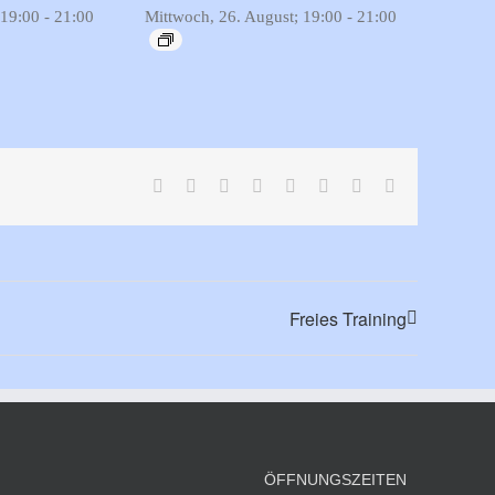
 19:00
-
21:00
Mittwoch, 26. August; 19:00
-
21:00
Facebook
X
Reddit
LinkedIn
Tumblr
Pinterest
Vk
E-
Mail
Freies Training
ÖFFNUNGSZEITEN