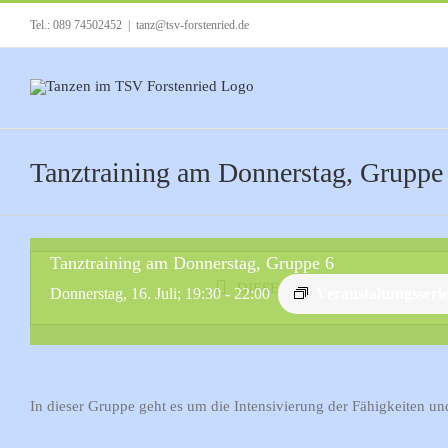
Zum
Tel.: 089 74502452
|
tanz@tsv-forstenried.de
Inhalt
springen
Tanztraining am Donnerstag, Gruppe
Tanztraining am Donnerstag, Gruppe 6
DIESE VERANSTALTUNG HAT 
Donnerstag, 16. Juli; 19:30
-
22:00
Veranstaltungsseri
In dieser Gruppe geht es um die Intensivierung der Fähigkeiten un