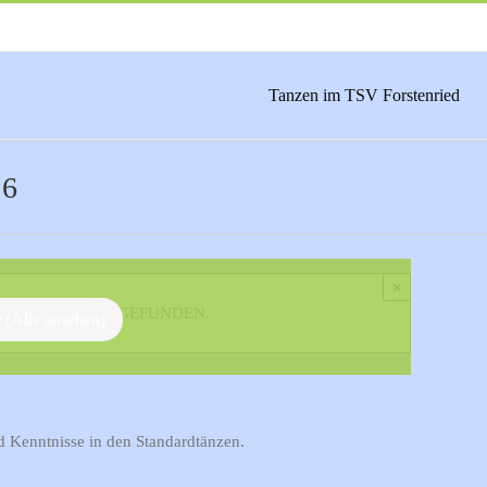
Tanzen im TSV Forstenried
 6
×
BEREITS STATTGEFUNDEN.
e
(Alle ansehen)
d Kenntnisse in den Standardtänzen.