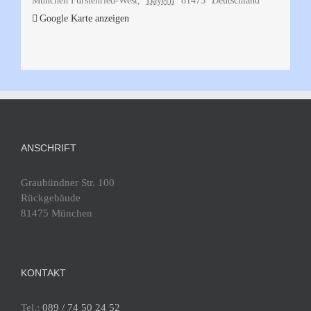
München Fürstenried-West
,
Bayern
81475
Deutschland
Google Karte anzeigen
ANSCHRIFT
Graubündner Str. 100
Rückgebäude
81475 München
KONTAKT
Tel.:
089 / 74 50 24 52