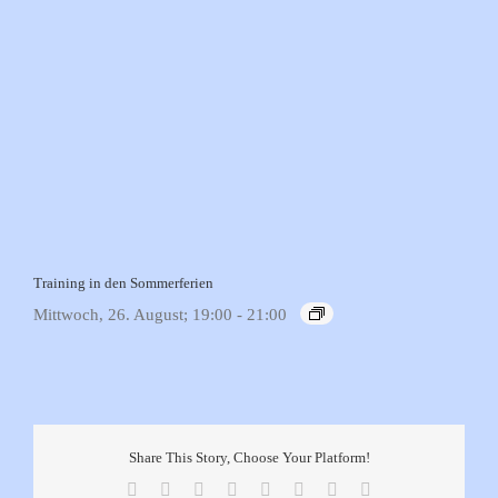
Training in den Sommerferien
Mittwoch, 26. August; 19:00
-
21:00
Share This Story, Choose Your Platform!
Facebook
X
Reddit
LinkedIn
Tumblr
Pinterest
Vk
E-