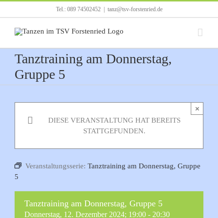
Zum
Tel.: 089 74502452
|
tanz@tsv-forstenried.de
Inhalt
springen
Tanztraining am Donnerstag,
Gruppe 5
×
DIESE VERANSTALTUNG HAT BEREITS
STATTGEFUNDEN.
Veranstaltungsserie:
Tanztraining am Donnerstag, Gruppe
5
Tanztraining am Donnerstag, Gruppe 5
Donnerstag, 12. Dezember 2024; 19:00
-
20:30