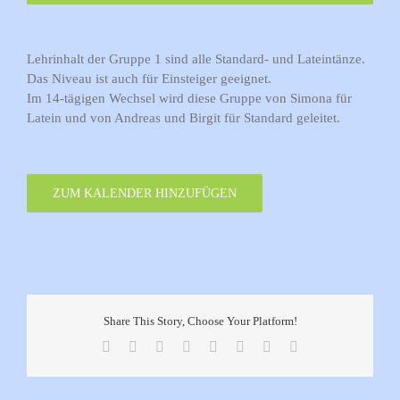
Lehrinhalt der Gruppe 1 sind alle Standard- und Lateintänze.
Das Niveau ist auch für Einsteiger geeignet.
Im 14-tägigen Wechsel wird diese Gruppe von Simona für
Latein und von Andreas und Birgit für Standard geleitet.
ZUM KALENDER HINZUFÜGEN
Share This Story, Choose Your Platform!
Facebook
X
Reddit
LinkedIn
Tumblr
Pinterest
Vk
E-
Mail