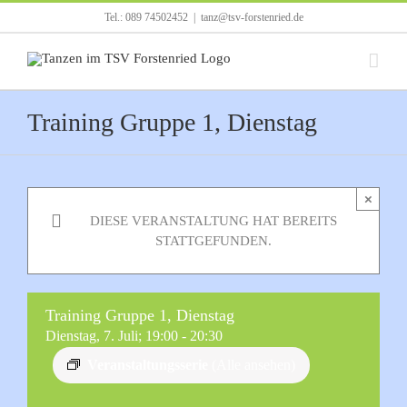
Zum
Tel.: 089 74502452
|
tanz@tsv-forstenried.de
Inhalt
springen
Training Gruppe 1, Dienstag
×
DIESE VERANSTALTUNG HAT BEREITS
STATTGEFUNDEN.
Training Gruppe 1, Dienstag
Dienstag, 7. Juli; 19:00
-
20:30
Veranstaltungsserie
(Alle ansehen)