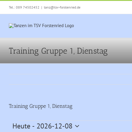
Zum
Tel.: 089 74502452
|
tanz@tsv-forstenried.de
Inhalt
springen
Training Gruppe 1, Dienstag
Training Gruppe 1, Dienstag
Veranstaltungen
Heute
 - 
2026-12-08