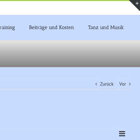
raining
Beiträge und Kosten
Tanz und Musik
Zurück
Vor
Veranst
Zusamme
Ansicht
Ansicht