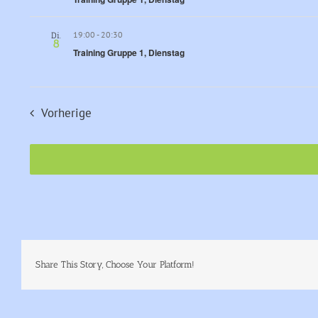
19:00
-
20:30
Di.
8
Training Gruppe 1, Dienstag
Veranstaltungen
Vorherige
Share This Story, Choose Your Platform!