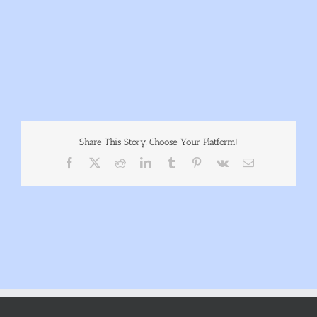
Share This Story, Choose Your Platform!
Facebook
X
Reddit
LinkedIn
Tumblr
Pinterest
Vk
E-
Mail