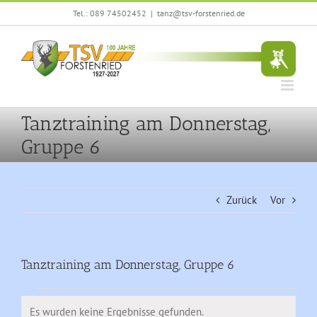
Zum
Tel.: 089 74502452
|
tanz@tsv-forstenried.de
Inhalt
springen
Tanztraining am Donnerstag,
Gruppe 6
Zurück
Vor
Tanztraining am Donnerstag, Gruppe 6
Veranstaltungen
Es wurden keine Ergebnisse gefunden.