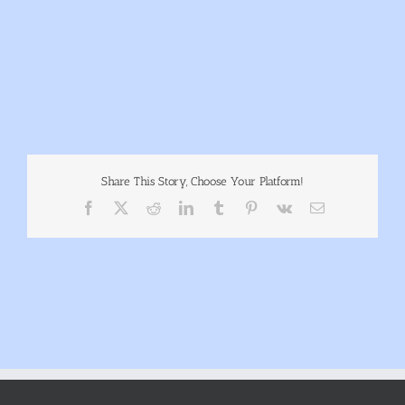
Share This Story, Choose Your Platform!
Facebook
X
Reddit
LinkedIn
Tumblr
Pinterest
Vk
E-
Mail