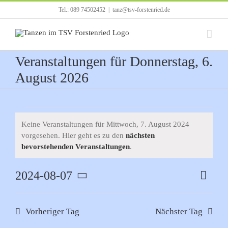
Zum
Tel.: 089 74502452
|
tanz@tsv-forstenried.de
Inhalt
springen
Veranstaltungen für Donnerstag, 6.
August 2026
Veranstaltungen
Keine Veranstaltungen für Mittwoch, 7. August 2024
vorgesehen. Hier geht es zu den
nächsten
für
Hinweis
bevorstehenden Veranstaltungen
.
Mittwoch,
2024-08-07
Verans
Tag
Ansicht
7.
Ansich
Datum
Navigat
Naviga
wählen.
August
Vorheriger Tag
Nächster Tag