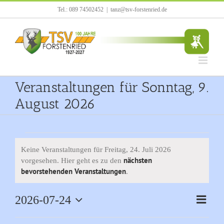
Zum
Tel.: 089 74502452
|
tanz@tsv-forstenried.de
Inhalt
springen
Veranstaltungen für Sonntag, 9.
August 2026
Veranstaltungen
Keine Veranstaltungen für Freitag, 24. Juli 2026
nächsten
vorgesehen. Hier geht es zu den
für
Hinweis
bevorstehenden Veranstaltungen
.
Freitag,
Veran
2026-07-24
Tag
Ansich
24.
Ansic
Datum
Navigat
Naviga