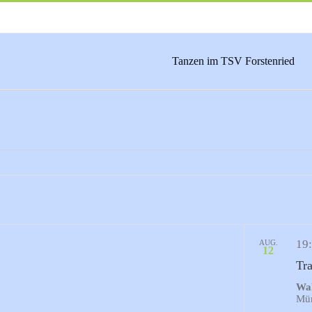
Tanzen im TSV Forstenried
19
AUG.
12
Tr
Wal
Mün