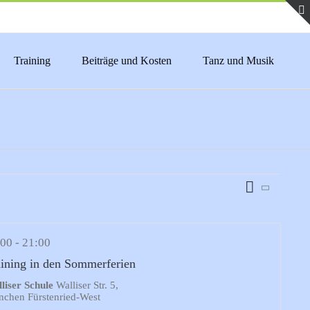
Training
Beiträge und Kosten
Tanz und Musik
Veranstaltu
Karte
Ansichten-
Ansichten-
Navigation
Navigation
:00
-
21:00
aining in den Sommerferien
liser Schule
Walliser Str. 5,
chen Fürstenried-West