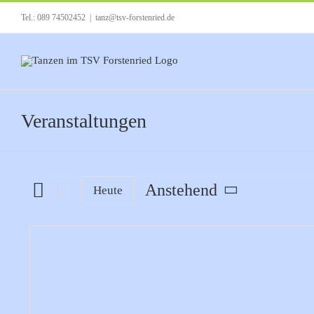
Zum
Tel.: 089 74502452
|
tanz@tsv-forstenried.de
Inhalt
springen
Veranstaltungen
Veranstaltungen
Anstehend
Heute
Datum
auswählen.