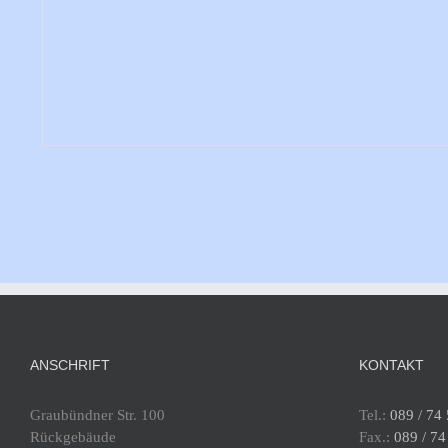
ANSCHRIFT
KONTAKT
Graubündner Str. 100
Tel.:
089 / 74
Rückgebäude
Fax.:
089 / 74