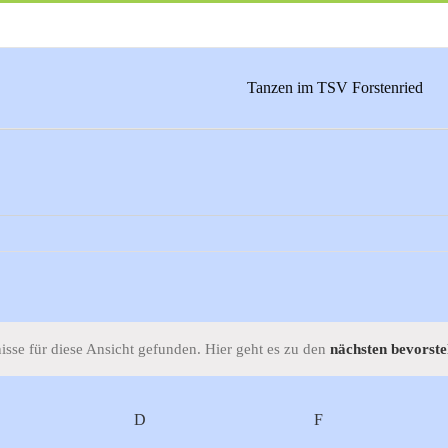
Tanzen im TSV Forstenried
sse für diese Ansicht gefunden. Hier geht es zu den
nächsten bevorst
Hinweis
TTWOCH
D
DONNERSTAG
F
FREITAG