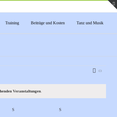
Training
Beiträge und Kosten
Tanz und Musik
Veranstaltu
Monat
Ansichten-
Ansichten-
Navigation
Navigation
ehenden Veranstaltungen
.
S
SAMSTAG
S
SONNTAG