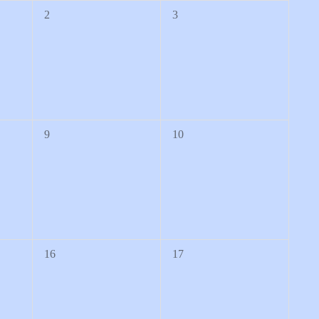
0
0
2
3
Veranstaltungen,
Veranstaltungen,
0
0
9
10
Veranstaltungen,
Veranstaltungen,
0
0
16
17
Veranstaltungen,
Veranstaltungen,