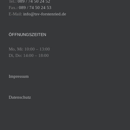
Fürstenried-West
Tel.:
089 / 74 50 24 52
Fax.:
089 / 74 50 24 53
E-Mail:
info@tsv-forstenried.de
20:30
-
22:00
JAN.
7
Tanztraining Gruppe 2, Dienstag
ÖFFNUNGSZEITEN
Walliser Schule
Walliser Str. 5, München
Fürstenried-West
Mo, Mi: 10:00 – 13:00
Di, Do: 14:00 – 18:00
19:00
-
20:30
JAN.
8
Training Gruppe 3, Mittwoch
Walliser Schule
Walliser Str. 5, München
Impressum
Fürstenried-West
20:30
-
22:00
JAN.
Datenschutz
8
Training Gruppe 4, Mittwoch
Walliser Schule
Walliser Str. 5, München
Fürstenried-West