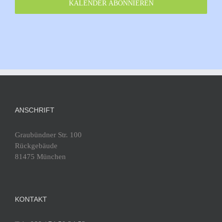
KALENDER ABONNIEREN
Walliser Schule
Walliser Str. 5, München
Fürstenried-West
20:30
-
22:00
DEZ.
18
Training Gruppe 4, Mittwoch
Walliser Schule
Walliser Str. 5, München
Fürstenried-West
ANSCHRIFT
19:00
-
20:30
DEZ.
19
Tanztraining am Donnerstag, Gruppe 5
Graubündner Str. 100
Rückgebäude
Walliser Schule
Walliser Str. 5, München
Fürstenried-West
81475 München
20:30
-
22:00
DEZ.
19
Tanztraining am Donnerstag, Gruppe 6
KONTAKT
Walliser Schule
Walliser Str. 5, München