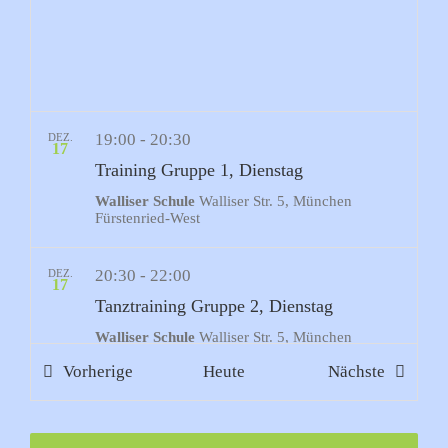
19:00
-
20:30
DEZ.
17
Training Gruppe 1, Dienstag
Walliser Schule
Walliser Str. 5, München
Fürstenried-West
20:30
-
22:00
DEZ.
17
Tanztraining Gruppe 2, Dienstag
Walliser Schule
Walliser Str. 5, München
Fürstenried-West
Veranstaltungen
Veransta
Vorherige
Heute
Nächste
19:00
-
20:30
DEZ.
18
Training Gruppe 3, Mittwoch