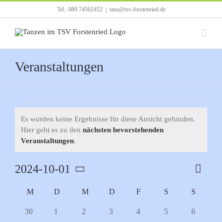
Zum
Tel.: 089 74502452
|
tanz@tsv-forstenried.de
Inhalt
springen
Veranstaltungen
Veranstaltungen
Es wurden keine Ergebnisse für diese Ansicht gefunden.
Hier geht es zu den
nächsten bevorstehenden
Hinweis
Veranstaltungen
.
2024-10-01
Verans
Monat
Ansicht
Ansich
Datum
Navigat
Naviga
Kalender
M
MONTAG
D
DIENSTAG
M
MITTWOCH
D
DONNERSTAG
F
FREITAG
S
SAMSTAG
S
SONN
wählen.
von
0
0
0
0
0
0
0
30
1
2
3
4
5
6
Veranstaltungen