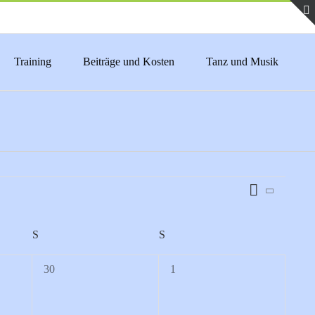
Training
Beiträge und Kosten
Tanz und Musik
Veranstaltu
Monat
Ansichten-
Ansichten-
Navigation
Navigation
S
SAMSTAG
S
SONNTAG
0
0
30
1
Veranstaltungen,
Veranstaltungen,