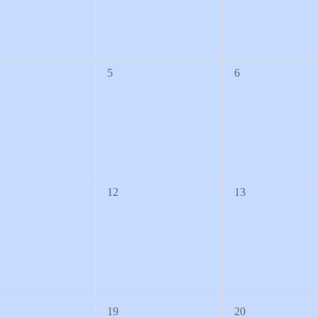
0
0
5
6
nstaltungen,
Veranstaltungen,
Veranstaltungen,
0
0
12
13
nstaltungen,
Veranstaltungen,
Veranstaltungen,
0
0
19
20