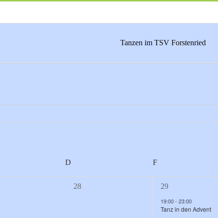
Tanzen im TSV Forstenried
TTWOCH
D
DONNERSTAG
F
FREITAG
0
1
28
29
nstaltungen,
Veranstaltungen,
Veranstaltung,
19:00
-
23:00
Tanz in den Advent