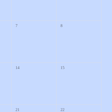
0
0
7
8
Veranstaltungen,
Veranstaltungen,
0
0
14
15
Veranstaltungen,
Veranstaltungen,
0
0
21
22