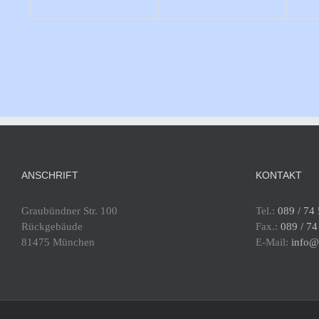
ANSCHRIFT
KONTAKT
Graubündner Str. 100
Tel.:
089 / 74
Rückgebäude
Fax.:
089 / 74
81475 München
E-Mail:
info@t