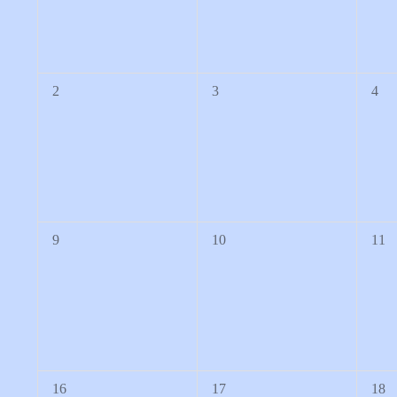
0
0
0
2
3
4
Veranstaltungen,
Veranstaltungen,
Vera
0
0
0
9
10
11
Veranstaltungen,
Veranstaltungen,
Vera
0
0
0
16
17
18