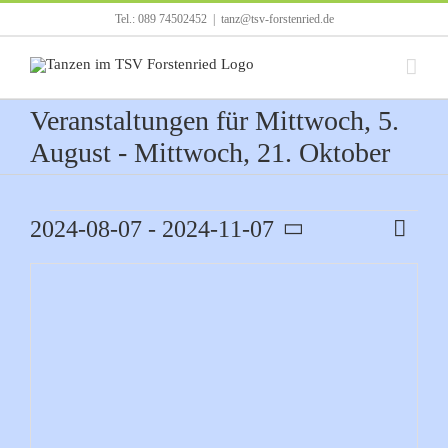
Zum
Tel.: 089 74502452
|
tanz@tsv-forstenried.de
Inhalt
springen
Veranstaltungen für Mittwoch, 5.
August - Mittwoch, 21. Oktober
Veranstaltungen
2024-08-07
 - 
2024-11-07
Verans
Karte
Ansicht
Ansich
Datum
Navigat
Naviga
auswählen.