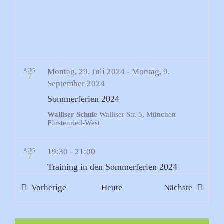
Montag, 29. Juli 2024
-
Montag, 9.
AUG.
7
September 2024
Sommerferien 2024
Walliser Schule
Walliser Str. 5, München
Fürstenried-West
19:30
-
21:00
AUG.
7
Training in den Sommerferien 2024
Walliser Schule
Walliser Str. 5, München
Veranstaltungen
Veransta
Vorherige
Heute
Nächste
Fürstenried-West
19:00
-
20:30
SEP.