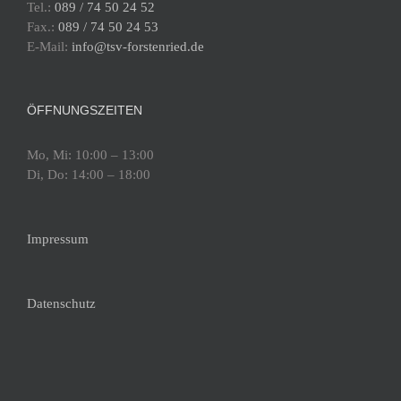
Tel.:
089 / 74 50 24 52
Walliser Schule
Walliser Str. 5, München
Fürstenried-West
Fax.:
089 / 74 50 24 53
E-Mail:
info@tsv-forstenried.de
19:00
-
20:30
SEP.
12
Tanztraining am Donnerstag, Gruppe 5
ÖFFNUNGSZEITEN
Walliser Schule
Walliser Str. 5, München
Fürstenried-West
Mo, Mi: 10:00 – 13:00
Di, Do: 14:00 – 18:00
20:00
-
21:30
SEP.
13
Tanztraining am Freitag
Impressum
Walliser Schule
Walliser Str. 5, München
Fürstenried-West
Datenschutz
19:00
-
23:00
SEP.
27
Die neue Tanzsaison beginnt mit einem
Schnuppertraining
Bürgersaal Fürstenried-Ost
Züricher Str. 35,