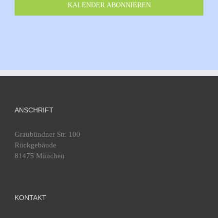
10
KALENDER ABONNIEREN
Training Gruppe 1, Dienstag
Walliser Schule
Walliser Str. 5, München
Fürstenried-West
20:30
-
22:00
SEP.
10
Tanztraining Gruppe 2, Dienstag
Walliser Schule
Walliser Str. 5, München
Fürstenried-West
ANSCHRIFT
19:00
-
20:30
SEP.
11
Graubündner Str. 100
Training Gruppe 3, Mittwoch
Rückgebäude
81475 München
Walliser Schule
Walliser Str. 5, München
Fürstenried-West
20:30
-
22:00
SEP.
KONTAKT
11
Training Gruppe 4, Mittwoch