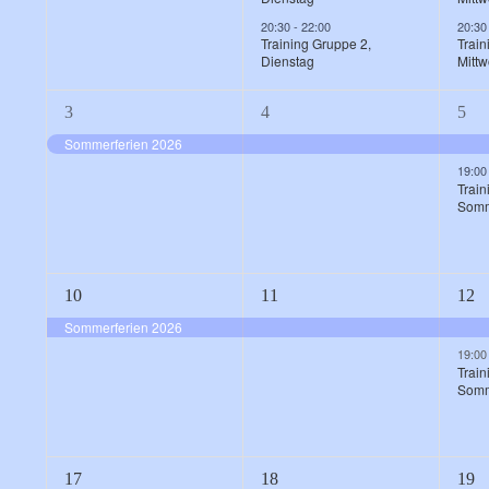
20:30
-
22:00
20:3
Training Gruppe 2,
Train
Dienstag
Mitt
1
1
2
3
4
5
Veranstaltung,
Veranstaltung,
Vera
Sommerferien 2026
19:0
Train
Somm
1
1
2
10
11
12
Veranstaltung,
Veranstaltung,
Vera
Sommerferien 2026
19:0
Train
Somm
1
1
2
17
18
19