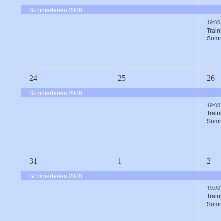
Veranstaltung,
Veranstaltung,
Vera
Sommerferien 2026
19:0
Train
Somm
1
1
2
24
25
26
Veranstaltung,
Veranstaltung,
Vera
Sommerferien 2026
19:0
Train
Somm
1
1
2
31
1
2
Veranstaltung,
Veranstaltung,
Vera
Sommerferien 2026
19:0
Train
Somm