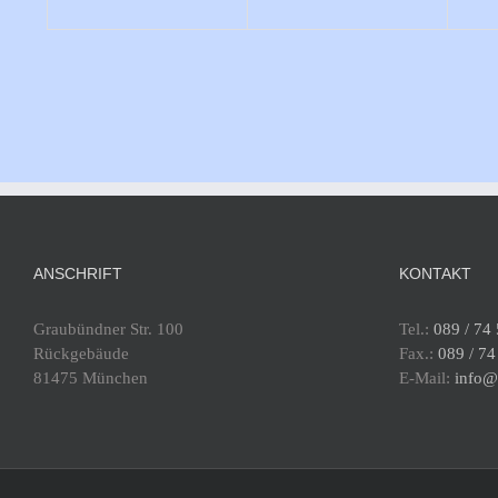
ANSCHRIFT
KONTAKT
Graubündner Str. 100
Tel.:
089 / 74
Rückgebäude
Fax.:
089 / 74
81475 München
E-Mail:
info@t