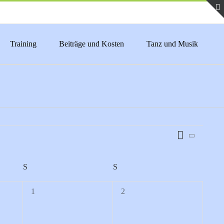
Training
Beiträge und Kosten
Tanz und Musik
Veranstaltu
Monat
Ansichten-
Ansichten-
Navigation
Navigation
S
SAMSTAG
S
SONNTAG
0
0
1
2
Veranstaltungen,
Veranstaltungen,