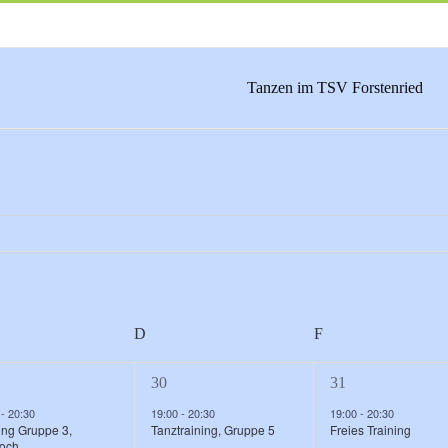
Tanzen im TSV Forstenried
TTWOCH
D
DONNERSTAG
F
FREITAG
2
1
30
31
nstaltungen,
Veranstaltungen,
Veranstaltung,
0
-
20:30
19:00
-
20:30
19:00
-
20:30
ing Gruppe 3,
Tanztraining, Gruppe 5
Freies Training
woch