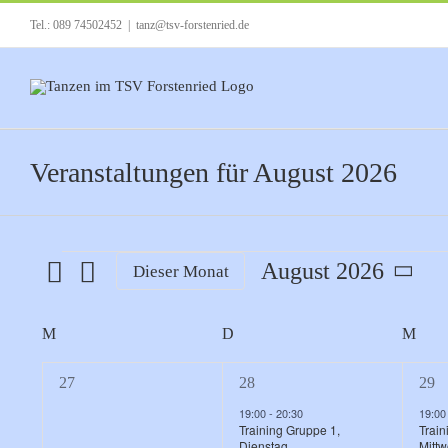
Zum
Tel.: 089 74502452
|
tanz@tsv-forstenried.de
Inhalt
springen
Veranstaltungen für August 2026
Veranstaltungen
August 2026
Dieser Monat
Datum
wählen.
Kalender
M
MONTAG
D
DIENSTAG
M
MI
von
0
2
2
27
28
29
Veranstaltungen
Veranstaltungen,
Veranstaltungen,
Vera
19:00
-
20:30
19:0
Training Gruppe 1,
Train
Dienstag
Mitt