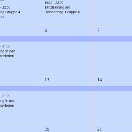
19:30
-
22:00
Tanztraining am
0
-
22:00
ing Gruppe 4,
Donnerstag, Gruppe 6
woch
1
1
6
7
nstaltungen,
Veranstaltung,
Veranstaltung,
0
-
21:00
ing in den
erferien
1
1
13
14
nstaltungen,
Veranstaltung,
Veranstaltung,
0
-
21:00
ing in den
erferien
1
1
20
21