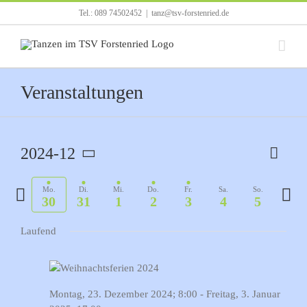
Zum
Tel.: 089 74502452
|
tanz@tsv-forstenried.de
Inhalt
springen
Veranstaltungen
2024-12
Verans
Woche
Ansicht
Ansich
Datum
Navigat
Naviga
auswählen.
Vorherige
Nächs
Mo.
Di.
Mi.
Do.
Fr.
Sa.
So.
30
31
1
2
3
4
5
Woche
Woch
Laufend
Montag, 23. Dezember 2024; 8:00
-
Freitag, 3. Januar